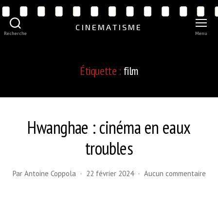
CINEMATISME
Recherche
Menu
Étiquette :
film
Hwanghae : cinéma en eaux
troubles
sur
Par
Antoine Coppola
22 février 2024
Aucun commentaire
Hwa
:
cin
en